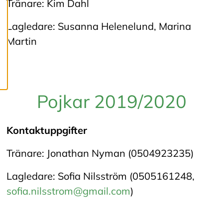
Tränare: Kim Dahl
c
o
o
Lagledare: Susanna Helenelund, Marina
k
i
Martin
e
s
Pojkar 2019/2020
Kontaktuppgifter
Tränare: Jonathan Nyman (0504923235)
Lagledare: Sofia Nilsström (0505161248,
sofia.nilsstrom@gmail.com
)