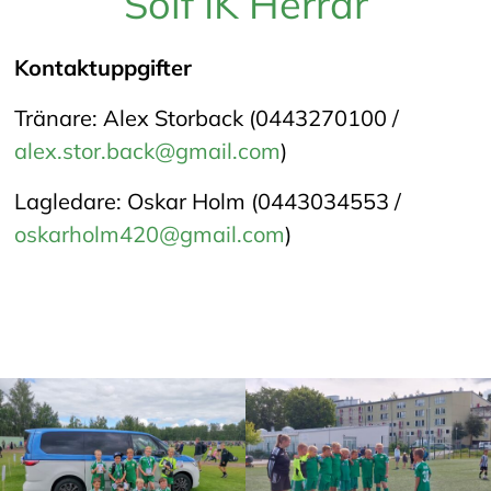
Solf IK Herrar
Kontaktuppgifter
Tränare: Alex Storback (0443270100 /
alex.stor.back@gmail.com
)
Lagledare: Oskar Holm (0443034553 /
oskarholm420@gmail.com
)