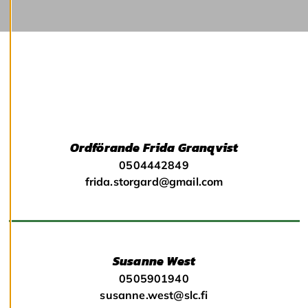
c
o
o
k
i
e
s
A
v
v
Ordförande Frida Granqvist
i
s
0504442849
a
frida.storgard@gmail.com
a
l
l
a
Susanne West
A
0505901940
c
c
susanne.west@slc.fi
e